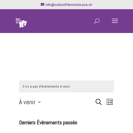
info@collectif-feministe-jura.ch
Il n’y a pas d’évènements à venir.
Recherche
Navigatio
À venir
Recherche
Liste
de
et
Sélectionnez
vues
navigation
une
Évèneme
Derniers Évènements passés
de
date.
vues