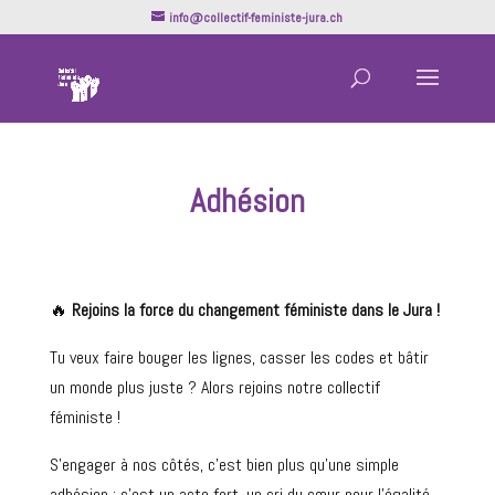
info@collectif-feministe-jura.ch
Adhésion
🔥
Rejoins la force du changement féministe dans le Jura !
Tu veux faire bouger les lignes, casser les codes et bâtir
un monde plus juste ? Alors rejoins notre collectif
féministe !
S’engager à nos côtés, c’est bien plus qu’une simple
adhésion : c’est un acte fort, un cri du cœur pour l’égalité