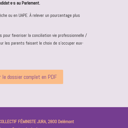
didat·e·s au Parlement.
èche ou en UAPE. À relever un pourcentage plus
pour favoriser la conciliation vie professionnelle /
our les parents faisant le choix de s’occuper eux-
r le dossier complet en PDF
COLLECTIF FÉMINISTE JURA, 2800 Delémont